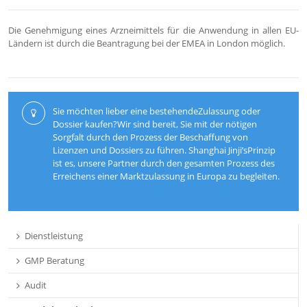
Die Genehmigung eines Arzneimittels für die Anwendung in allen EU-
Ländern ist durch die Beantragung bei der EMEA in London möglich.
Sie möchten lieber eine bestehendeZulassung oder
Dossier kaufen?Wir sind bereit, Sie mit der nötigen
Sorgfalt durch den Prozess der Beschaffung von
Lizenzen und Dossiers zu führen. Shanghai Jinji’sPrinzip
ist es, unsere Partner durch den gesamten Prozess des
Erreichens einer Marktzulassung in Europa zu begleiten.
Dienstleistung
GMP Beratung
Audit